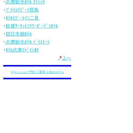
･
志摩観光ﾎﾃﾙ ｸﾗｼｯｸ
･
ﾌﾟﾗｲﾑﾘｿﾞｰﾄ賢島
･
ﾎﾃﾙﾘｿﾞｰﾄｲﾝ二見
･
鈴鹿ｻｰｷｯﾄﾌﾗﾜｰｶﾞｰﾃﾞﾝﾎﾃﾙ
･
四日市都ﾎﾃﾙ
･
志摩観光ﾎﾃﾙ ﾍﾞｲｽｲｰﾄ
･
ﾎﾃﾙ志摩ｽﾍﾟｲﾝ村
上へ
(C)じゃらんで予約 三重県 人気のホテル