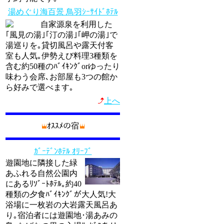
湯めぐり海百景 鳥羽ｼｰｻｲﾄﾞﾎﾃﾙ
自家源泉を利用した
｢風見の湯｣｢汀の湯｣｢岬の湯｣で
湯巡りを｡貸切風呂や露天付客
室も人気｡伊勢えび料理3種類を
含む約50種のﾊﾞｲｷﾝｸﾞorゆったり
味わう会席､お部屋も3つの館か
ら好みで選べます｡
上へ
ｵｽｽﾒの宿
ｶﾞｰﾃﾞﾝﾎﾃﾙ ｵﾘｰﾌﾞ
遊園地に隣接した緑
あふれる自然公園内
にあるﾘｿﾞｰﾄﾎﾃﾙ｡約40
種類の夕食ﾊﾞｲｷﾝｸﾞが大人気!大
浴場に一枚岩の大岩露天風呂あ
り｡宿泊者には遊園地･湯あみの