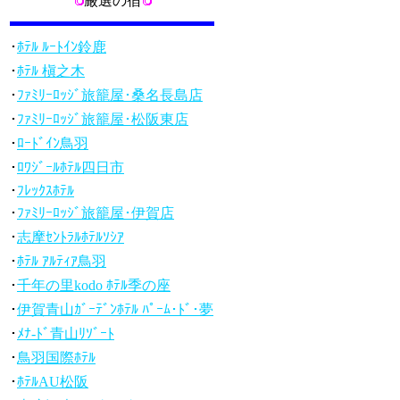
厳選の宿
･
ﾎﾃﾙ ﾙｰﾄｲﾝ鈴鹿
･
ﾎﾃﾙ 槇之木
･
ﾌｧﾐﾘｰﾛｯｼﾞ旅籠屋･桑名長島店
･
ﾌｧﾐﾘｰﾛｯｼﾞ旅籠屋･松阪東店
･
ﾛｰﾄﾞｲﾝ鳥羽
･
ﾛﾜｼﾞｰﾙﾎﾃﾙ四日市
･
ﾌﾚｯｸｽﾎﾃﾙ
･
ﾌｧﾐﾘｰﾛｯｼﾞ旅籠屋･伊賀店
･
志摩ｾﾝﾄﾗﾙﾎﾃﾙｿｼｱ
･
ﾎﾃﾙ ｱﾙﾃｨｱ鳥羽
･
千年の里kodo ﾎﾃﾙ季の座
･
伊賀青山ｶﾞｰﾃﾞﾝﾎﾃﾙ ﾊﾟｰﾑ･ﾄﾞ･夢
･
ﾒﾅ-ﾄﾞ青山ﾘｿﾞｰﾄ
･
鳥羽国際ﾎﾃﾙ
･
ﾎﾃﾙAU松阪