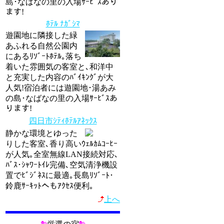
島･なばなの里の入場ｻｰﾋﾞｽあり
ます!
ﾎﾃﾙ ﾅｶﾞｼﾏ
遊園地に隣接した緑
あふれる自然公園内
にあるﾘｿﾞｰﾄﾎﾃﾙ｡落ち
着いた雰囲気の客室と､和洋中
と充実した内容のﾊﾞｲｷﾝｸﾞが大
人気!宿泊者には遊園地･湯あみ
の島･なばなの里の入場ｻｰﾋﾞｽあ
ります!
四日市ｼﾃｨﾎﾃﾙｱﾈｯｸｽ
静かな環境とゆった
りした客室､香り高いｳｪﾙｶﾑｺｰﾋｰ
が人気｡全室無線LAN接続対応､
ﾊﾞｽ･ｼｬﾜｰﾄｲﾚ完備､空気清浄機設
置でﾋﾞｼﾞﾈｽに最適｡長島ﾘｿﾞｰﾄ･
鈴鹿ｻｰｷｯﾄへもｱｸｾｽ便利｡
上へ