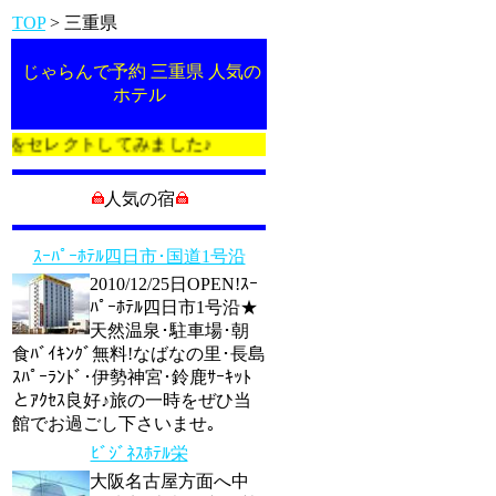
TOP
> 三重県
じゃらんで予約 三重県 人気の
ホテル
をセレクトしてみました♪
人気の宿
ｽｰﾊﾟｰﾎﾃﾙ四日市･国道1号沿
2010/12/25日OPEN!ｽｰ
ﾊﾟｰﾎﾃﾙ四日市1号沿★
天然温泉･駐車場･朝
食ﾊﾞｲｷﾝｸﾞ無料!なばなの里･長島
ｽﾊﾟｰﾗﾝﾄﾞ･伊勢神宮･鈴鹿ｻｰｷｯﾄ
とｱｸｾｽ良好♪旅の一時をぜひ当
館でお過ごし下さいませ｡
ﾋﾞｼﾞﾈｽﾎﾃﾙ栄
大阪名古屋方面へ中