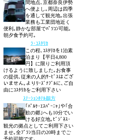
間地点､京都奈良伊勢
へ便よし｡周辺は四季
を通して観光地｡出張
業務も工業団地近く
便利｡静かな部屋でﾊﾟｿｺﾝ可能｡
朝夕食予約可｡
ﾗ･ｺｽﾀﾘｶ
この程､ｺｽﾀﾘｶを1泊素
泊まり【平日4,800
円】に限りご利用頂
けるように致しました｡お食事
の提供､従来の人的ｻｰﾋﾞｽはござ
いません｡よりﾘｰｽﾞﾅﾌﾞﾙに､ご自
由にｺｽﾀﾘｶをご利用下さい
ｽﾃｰｼｮﾝﾎﾃﾙ鵜方
｢ﾊﾟﾙｹ･ｴｽﾊﾟｰﾆｬ｣や｢合
歓の郷｣へも10分でい
ける好立地｡ﾋﾞｼﾞﾈｽ･
観光の拠点としてご利用下さい
ませ｡全ﾌﾟﾗﾝ当日の20時までご
予約可能です｡