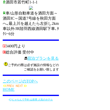
酒田市若竹町1-1-1
車/山形自動車道を酒田方面～
酒田IC～国道7号線を秋田方面
へ｡最上川を越えたら左折し2km
車以外/JR陸羽西線酒田駅下車､ﾀ
ｸｼｰ6分
3400円より
総合評価 受付中
宿泊プランを見る
ご予約の際は必ず施設の情報などの
ご確認をお願い致します
このページのTOPへ
HOME
(C)じゃらんで予約 山形県 人気のホテル