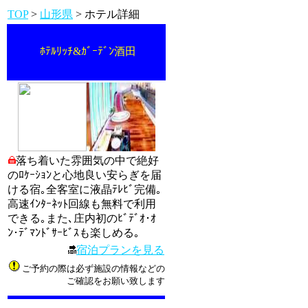
TOP
>
山形県
> ホテル詳細
ﾎﾃﾙﾘｯﾁ&ｶﾞｰﾃﾞﾝ酒田
落ち着いた雰囲気の中で絶好
のﾛｹｰｼｮﾝと心地良い安らぎを届
ける宿｡全客室に液晶ﾃﾚﾋﾞ完備｡
高速ｲﾝﾀｰﾈｯﾄ回線も無料で利用
できる｡また､庄内初のﾋﾞﾃﾞｵ･ｵ
ﾝ･ﾃﾞﾏﾝﾄﾞｻｰﾋﾞｽも楽しめる｡
宿泊プランを見る
ご予約の際は必ず施設の情報などの
ご確認をお願い致します