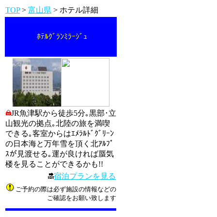
TOP
>
富山県
> ホテル詳細
ﾎﾃﾙｸﾞﾗﾝﾐﾗｰｼﾞｭ
JR魚津駅から徒歩5分｡黒部･立
山観光の拠点｡北陸の旅を満喫
できる｡客室からはｴﾒﾗﾙﾄﾞｸﾞﾘｰﾝ
の日本海と万年雪を頂く北ｱﾙﾌﾟ
ｽが見渡せる｡運が良ければ蜃気
楼を見ることができるかも!!
宿泊プランを見る
ご予約の際は必ず施設の情報などの
ご確認をお願い致します