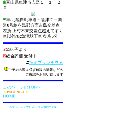
富山県魚津市吉島１―１―２
０
車/北陸自動車道～魚津IC～国
道8号線を黒部方面吉島交差点
左折 上村木東交差点超えてすぐ
車以外/JR魚津駅下車 徒歩5分
5500円より
総合評価 受付中
宿泊プランを見る
ご予約の際は必ず施設の情報などの
ご確認をお願い致します
このページのTOPへ
HOME
(C)じゃらんで予約 富山県 人気のホテル