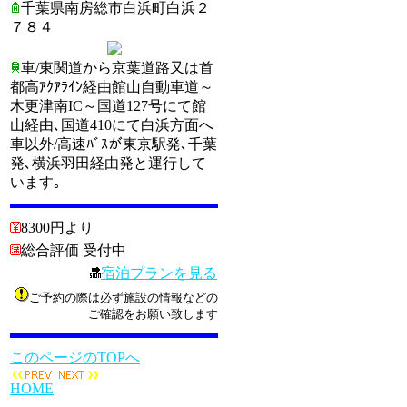
千葉県南房総市白浜町白浜２
７８４
車/東関道から京葉道路又は首
都高ｱｸｱﾗｲﾝ経由館山自動車道～
木更津南IC～国道127号にて館
山経由､国道410にて白浜方面へ
車以外/高速ﾊﾞｽが東京駅発､千葉
発､横浜羽田経由発と運行して
います｡
8300円より
総合評価 受付中
宿泊プランを見る
ご予約の際は必ず施設の情報などの
ご確認をお願い致します
このページのTOPへ
HOME