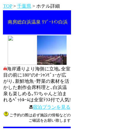
TOP
>
千葉県
> ホテル詳細
南房総白浜温泉 ﾘｿﾞｰﾄｲﾝ白浜
海岸通りより海側に立地｡全室
目の前に180°のｵｰｼｬﾝﾋﾞｭｰが広
がり､新鮮地魚･野菜の素材を活
かした創作会席料理と､白浜温
泉も楽しめる｡ﾜﾝちゃんと泊ま
れるﾍﾟｯﾄﾙｰﾑは全室ﾃﾗｽ付で人気!
宿泊プランを見る
ご予約の際は必ず施設の情報などの
ご確認をお願い致します