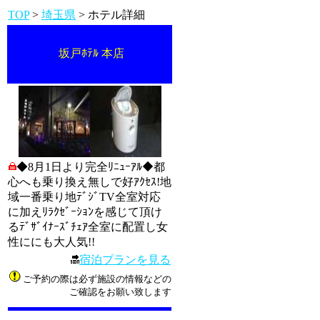
TOP
>
埼玉県
> ホテル詳細
坂戸ﾎﾃﾙ 本店
◆8月1日より完全ﾘﾆｭｰｱﾙ◆都
心へも乗り換え無しで好ｱｸｾｽ!地
域一番乗り地ﾃﾞｼﾞTV全室対応
に加えﾘﾗｸｾﾞｰｼｮﾝを感じて頂け
るﾃﾞｻﾞｲﾅｰｽﾞﾁｪｱ全室に配置し女
性ににも大人気!!
宿泊プランを見る
ご予約の際は必ず施設の情報などの
ご確認をお願い致します