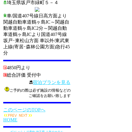
埼玉県坂戸市緑町５－４
車/国道407号線日高方面より
関越自動車道鶴ヶ島IC～関越自
動車道鶴ヶ島IC2分～関越自動
車道鶴ヶ島ICより国道407号線
坂戸･東松山方面 車以外/東武東
上線(寄居･森林公園方面)急行45
分
4850円より
総合評価 受付中
宿泊プランを見る
ご予約の際は必ず施設の情報などの
ご確認をお願い致します
このページのTOPへ
HOME
(C)じゃらんで予約 埼玉県 人気のホテル