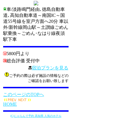
車/淡路鳴門経由､徳島自動車
道､高知自動車道～南国IC～国
道55号線を室戸方面へ20分 車以
外/新幹線岡山駅～土讃線ごめん
駅乗換～ごめん･なはり線夜須
駅下車
5800円より
総合評価 受付中
宿泊プランを見る
ご予約の際は必ず施設の情報などの
ご確認をお願い致します
このページのTOPへ
HOME
(C)じゃらんで予約 高知県 人気のホテル