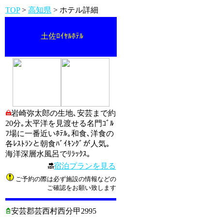
TOP
>
高知県
> ホテル詳細
土佐ﾛｲﾔﾙﾎﾃﾙ
岩崎弥太郎の生地､安芸まで約
20分｡太平洋を見渡せる名門ｺﾞﾙ
ﾌ場に一番近いﾎﾃﾙ｡和食､洋食の
各ﾚｽﾄﾗﾝと朝食ﾊﾞｲｷﾝｸﾞが人気｡
海洋深層水風呂でﾘﾗｯｸｽ｡
宿泊プランを見る
ご予約の際は必ず施設の情報などの
ご確認をお願い致します
安芸郡芸西村西分甲2995