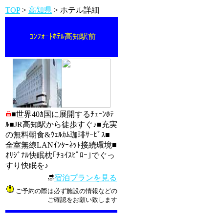
TOP
>
高知県
> ホテル詳細
ｺﾝﾌｫｰﾄﾎﾃﾙ高知駅前
■世界40ｶ国に展開するﾁｪｰﾝﾎﾃ
ﾙ■JR高知駅から徒歩すぐ♪■充実
の無料朝食&ｳｪﾙｶﾑ珈琲ｻｰﾋﾞｽ■
全室無線LANｲﾝﾀｰﾈｯﾄ接続環境■
ｵﾘｼﾞﾅﾙ快眠枕｢ﾁｮｲｽﾋﾟﾛｰ｣でぐっ
すり快眠を♪
宿泊プランを見る
ご予約の際は必ず施設の情報などの
ご確認をお願い致します