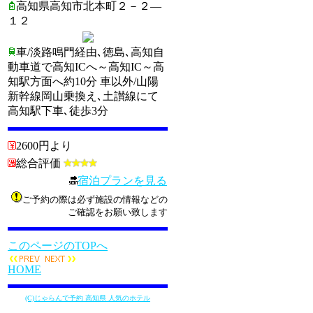
高知県高知市北本町２－２―
１２
車/淡路鳴門経由､徳島､高知自
動車道で高知ICへ～高知IC～高
知駅方面へ約10分 車以外/山陽
新幹線岡山乗換え､土讃線にて
高知駅下車､徒歩3分
2600円より
総合評価
宿泊プランを見る
ご予約の際は必ず施設の情報などの
ご確認をお願い致します
このページのTOPへ
HOME
(C)じゃらんで予約 高知県 人気のホテル