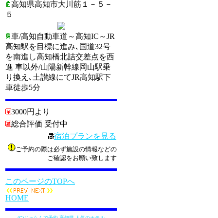
高知県高知市大川筋１－５－
５
車/高知自動車道～高知IC～JR
高知駅を目標に進み､国道32号
を南進し高知橋北詰交差点を西
進 車以外/山陽新幹線岡山駅乗
り換え､土讃線にてJR高知駅下
車徒歩5分
3000円より
総合評価 受付中
宿泊プランを見る
ご予約の際は必ず施設の情報などの
ご確認をお願い致します
このページのTOPへ
HOME
(C)じゃらんで予約 高知県 人気のホテル