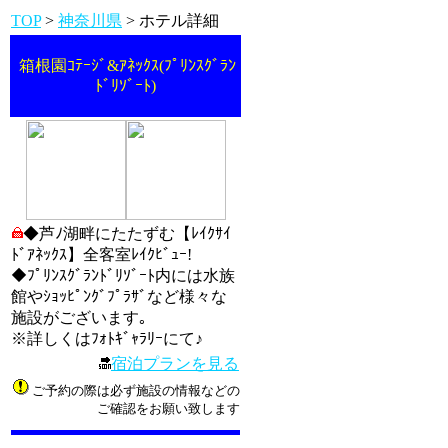
TOP
>
神奈川県
> ホテル詳細
箱根園ｺﾃｰｼﾞ&ｱﾈｯｸｽ(ﾌﾟﾘﾝｽｸﾞﾗﾝ
ﾄﾞﾘｿﾞｰﾄ)
◆芦ﾉ湖畔にたたずむ【ﾚｲｸｻｲ
ﾄﾞｱﾈｯｸｽ】全客室ﾚｲｸﾋﾞｭｰ!
◆ﾌﾟﾘﾝｽｸﾞﾗﾝﾄﾞﾘｿﾞｰﾄ内には水族
館やｼｮｯﾋﾟﾝｸﾞﾌﾟﾗｻﾞなど様々な
施設がございます｡
※詳しくはﾌｫﾄｷﾞｬﾗﾘｰにて♪
宿泊プランを見る
ご予約の際は必ず施設の情報などの
ご確認をお願い致します