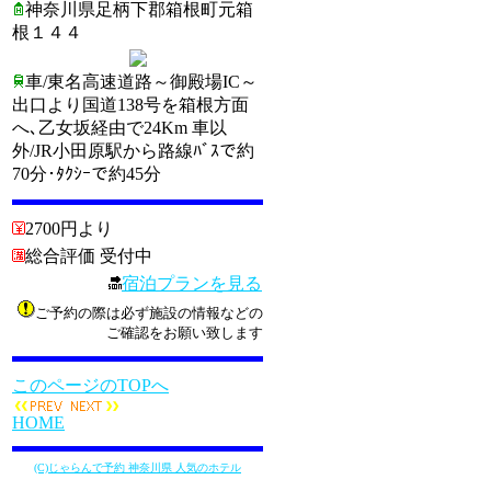
神奈川県足柄下郡箱根町元箱
根１４４
車/東名高速道路～御殿場IC～
出口より国道138号を箱根方面
へ､乙女坂経由で24Km 車以
外/JR小田原駅から路線ﾊﾞｽで約
70分･ﾀｸｼｰで約45分
2700円より
総合評価 受付中
宿泊プランを見る
ご予約の際は必ず施設の情報などの
ご確認をお願い致します
このページのTOPへ
HOME
(C)じゃらんで予約 神奈川県 人気のホテル